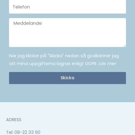
Telefon
Meddelande
När jag klickar på "Skicka" nedan så godkänner jag
att mina uppgifterna lagras enligt GDPR.
Läs mer
Skicka
ADRESS
Tel:
08-22 33 90