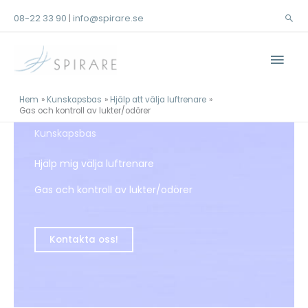
Hoppa
08-22 33 90
info@spirare.se
|
Sök
till
innehåll
Huv
Hem
Kunskapsbas
Hjälp att välja luftrenare
Gas och kontroll av lukter/odörer
Kunskapsbas
Hjälp mig välja luftrenare
GAS OCH
Gas och kontroll av lukter/odörer
KONTROLL AV
Kontakta oss!
LUKTER/ODÖR