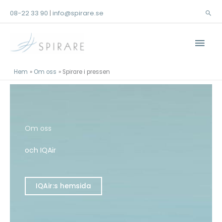
Hoppa
08-22 33 90
info@spirare.se
|
Sök
till
innehåll
Huv
Hem
Om oss
Spirare i pressen
Om oss
och IQAir
IQAir:s hemsida