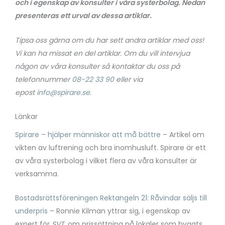
och i egenskap av konsulter i våra systerbolag. Nedan
presenteras ett urval av dessa artiklar.
Tipsa oss gärna om du har sett andra artiklar med oss!
Vi kan ha missat en del artiklar.
Om du vill intervjua
någon av våra konsulter så kontaktar du oss på
telefonnummer
08-22 33 90
eller via
epost
info@spirare.se
.
Länkar
Spirare – hjälper människor att må bättre
– Artikel om
vikten av luftrening och bra inomhusluft. Spirare är ett
av våra systerbolag i vilket flera av våra konsulter är
verksamma.
Bostadsrättsföreningen Rektangeln 21: Råvindar säljs till
underpris
– Ronnie Kilman yttrar sig, i egenskap av
expert för
SVT
, om prissättning på lokaler som byggts