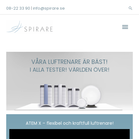
Hoppa
08-22 33 90
info@spirare.se
|
Sök
till
innehåll
Huv
VÅRA LUFTRENARE ÄR BÄST!
I ALLA TESTER! VÄRLDEN ÖVER!
ATEM X – flexibel och kraftfull luftrenare!