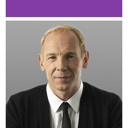
Extremt effektiv
luftrening med nya
XE-serien!
Nu lanseras de nya XE-luftrenarna –
nästa generation av den bästsäljande,
högpresterande, HealthPro-serien + GC
MultiGas från IQAir!
Läs mer om XE-serien