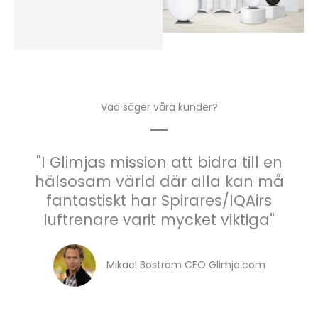
Hjälp att välja luftrenare
Vad säger våra kunder?
"I Glimjas mission att bidra till en
hälsosam värld där alla kan må
fantastiskt har Spirares/IQAirs
luftrenare varit mycket viktiga"
Mikael Boström CEO Glimja.com