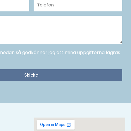
Telefon
a" nedan så godkänner jag att mina uppgifterna lagras
Skicka