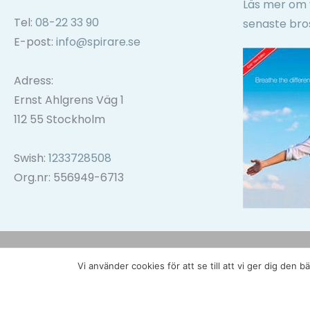
Läs mer om 
Tel:
08-22 33 90
senaste bro
E-post:
info@spirare.se
Adress:
Ernst Ahlgrens Väg 1
112 55 Stockholm
Swish:
1233728508
Org.nr: 556949-6713
Vi använder cookies för att se till att vi ger dig de
Copyright © 2026 Spirare - Integritetspolicy