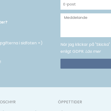
E-
post
Meddelande
ter?
pgifterna i sidfoten =)
När jag klickar på "Skick
enligt GDPR.
Läs mer
!
OSCHYR
ÖPPETTIDER