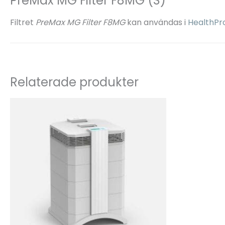
PreMax MG Filter F8MG (S)
Filtret
PreMax MG Filter F8MG
kan användas i
HealthPr
Relaterade produkter