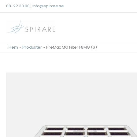
Hoppa
08-22 33 90
|
info@spirare.se
till
innehåll
Hem
Produkter
PreMax MG Filter F8MG (S)