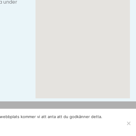
a under
a webbplats kommer vi att anta att du godkänner detta.
Denna sajt är skapad av PROMAKOM