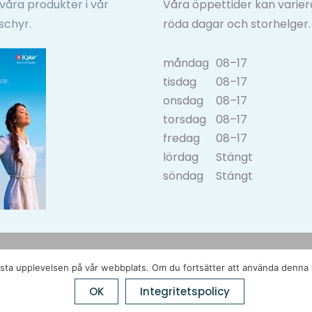
våra produkter i vår
Våra öppettider kan varier
schyr.
röda dagar och storhelger.
måndag
08–17
tisdag
08–17
onsdag
08–17
torsdag
08–17
fredag
08–17
lördag
Stängt
söndag
Stängt
n bästa upplevelsen på vår webbplats. Om du fortsätter att använda denn
OK
Integritetspolicy