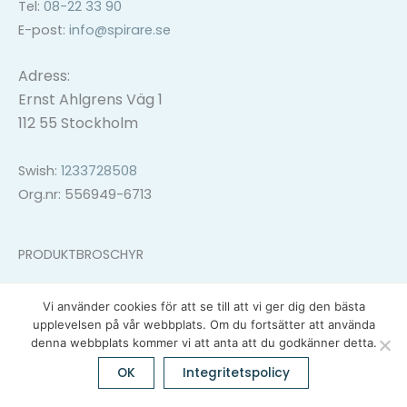
Tel:
08-22 33 90
E-post:
info@spirare.se
Adress:
Ernst Ahlgrens Väg 1
112 55 Stockholm
Swish:
1233728508
Org.nr: 556949-6713
PRODUKTBROSCHYR
Läs mer om våra produkter i vår senaste broschyr.
Vi använder cookies för att se till att vi ger dig den bästa
upplevelsen på vår webbplats. Om du fortsätter att använda
denna webbplats kommer vi att anta att du godkänner detta.
OK
Integritetspolicy