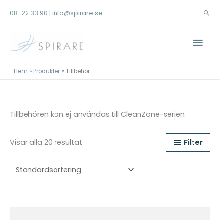
Hoppa
08-22 33 90
info@spirare.se
|
Sök
till
innehåll
Huv
Hem
Produkter
Tillbehör
Tillbehören kan ej användas till CleanZone-serien
Filter
Visar alla 20 resultat