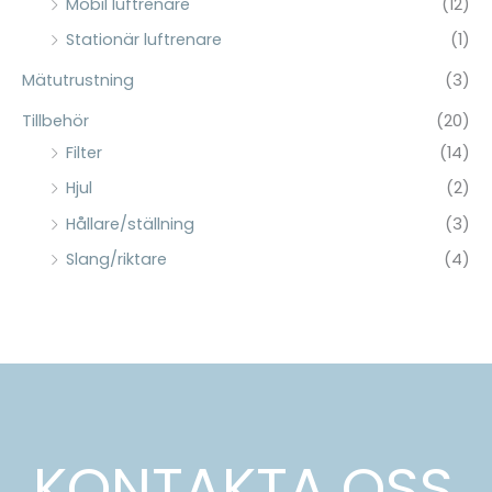
Mobil luftrenare
(12)
:
Stationär luftrenare
(1)
Mätutrustning
(3)
Tillbehör
(20)
Filter
(14)
Hjul
(2)
Hållare/ställning
(3)
Slang/riktare
(4)
KONTAKTA OSS