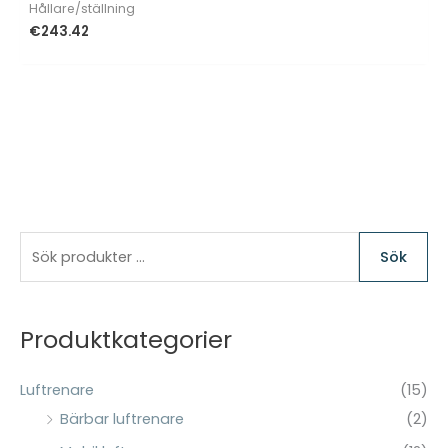
Hållare/ställning
€
243.42
S
Sök
ö
k
e
Produktkategorier
f
t
Luftrenare
(15)
e
Bärbar luftrenare
(2)
r