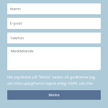
Namn
E-
post
Telefon
Meddelande
När jag klickar på "Skicka" nedan så godkänner jag
att mina uppgifterna lagras enligt GDPR.
Läs mer
Skicka