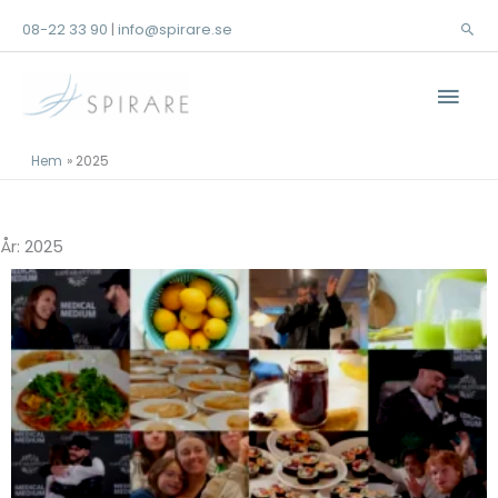
Hoppa
08-22 33 90
info@spirare.se
|
Sök
till
innehåll
Huv
Hem
2025
År: 2025