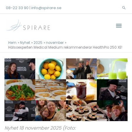
Hoppa
08-22 33 90
info@spirare.se
|
Sök
till
innehåll
Huv
Hem
Nyhet
2025
november
Hälsoexperten Medical Medium rekommenderar HealthPro 250 XE!
Nyhet 18 november 2025 (Foto: