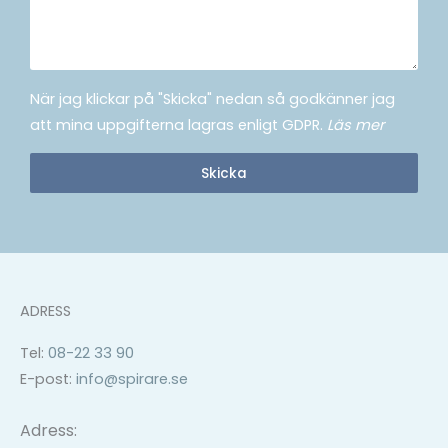
När jag klickar på "Skicka" nedan så godkänner jag
att mina uppgifterna lagras enligt GDPR.
Läs mer
Skicka
ADRESS
Tel:
08-22 33 90
E-post:
info@spirare.se
Adress: