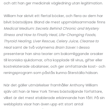
och att han ger medicinsk vägledning utan legitimation.
William har skrivit ett flertal böcker, och flera av dem har
blivit bästsäljare. Bland de mest uppmärksammade finns
Medical Medium: Secrets Behind Chronic and Mystery
Illness and How to Finally Heal
,
Life-Changing Foods
,
Thyroid Healing
,
Liver Rescue
,
Celery Juice
,
Cleanse to
Heal
samt de två volymerna
Brain Saver
. I dessa
presenterar han sina teorier om bakomliggande orsaker
till kroniska sjukdomar, ofta kopplade till virus, gifter eller
kostrelaterade obalanser, och ger omfattande kost- och
reningsprogram som påstås kunna återställa hälsan.
När det gäller utmärkelser framhåller Anthony William
själv att han är New York Times bästsäljande författare,
vilket är det mest etablerade erkännande han fått. På sin
webbplats visar han även upp ett stort antal