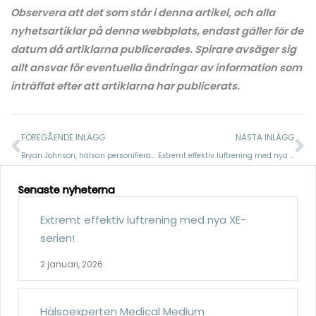
Observera att det som står i denna artikel, och alla
nyhetsartiklar på denna webbplats, endast gäller för de
datum då artiklarna publicerades. Spirare avsäger sig
allt ansvar för eventuella ändringar av information som
inträffat efter att artiklarna har publicerats.
Föregående
N
FÖREGÅENDE INLÄGG
NÄSTA INLÄGG
Bryan Johnson, hälsan personifierad, använder AirVisual Pro!
Extremt effektiv luftrening med nya XE-serien!
Senaste nyheterna
Extremt effektiv luftrening med nya XE-
serien!
2 januari, 2026
Hälsoexperten Medical Medium