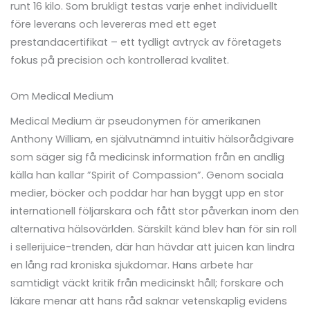
runt 16 kilo. Som brukligt testas varje enhet individuellt
före leverans och levereras med ett eget
prestandacertifikat – ett tydligt avtryck av företagets
fokus på precision och kontrollerad kvalitet.
Om Medical Medium
Medical Medium är pseudonymen för amerikanen
Anthony William, en självutnämnd intuitiv hälsorådgivare
som säger sig få medicinsk information från en andlig
källa han kallar ”Spirit of Compassion”. Genom sociala
medier, böcker och poddar har han byggt upp en stor
internationell följarskara och fått stor påverkan inom den
alternativa hälsovärlden. Särskilt känd blev han för sin roll
i sellerijuice-trenden, där han hävdar att juicen kan lindra
en lång rad kroniska sjukdomar. Hans arbete har
samtidigt väckt kritik från medicinskt håll; forskare och
läkare menar att hans råd saknar vetenskaplig evidens