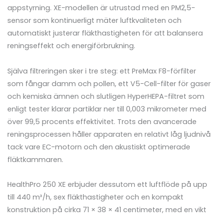
appstyrning. XE-modellen är utrustad med en PM2,5-
sensor som kontinuerligt mäter luftkvaliteten och
automatiskt justerar fläkthastigheten för att balansera
reningseffekt och energiförbrukning.
Själva filtreringen sker i tre steg: ett PreMax F8-förfilter
som fångar damm och pollen, ett V5-Cell-filter för gaser
och kemiska ämnen och slutligen HyperHEPA-filtret som
enligt tester klarar partiklar ner till 0,003 mikrometer med
över 99,5 procents effektivitet. Trots den avancerade
reningsprocessen håller apparaten en relativt låg ljudnivå
tack vare EC-motorn och den akustiskt optimerade
fläktkammaren.
HealthPro 250 XE erbjuder dessutom ett luftflöde på upp
till 440 m³/h, sex fläkthastigheter och en kompakt
konstruktion på cirka 71 × 38 × 41 centimeter, med en vikt