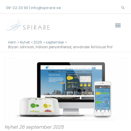
Hoppa
08-22 33 90
info@spirare.se
|
Sök
till
innehåll
Huv
Hem
Nyhet
2025
september
Bryan Johnson, hälsan personifierad, använder AirVisual Pro!
Nyhet 26 september 2025