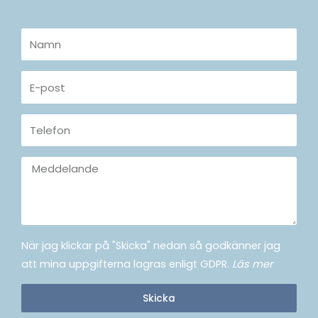
Namn
E-
post
Telefon
Meddelande
När jag klickar på "Skicka" nedan så godkänner jag
att mina uppgifterna lagras enligt GDPR.
Läs mer
Skicka