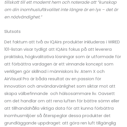
tillskott till ett modernt hem och noterade att ”kunskap
om din inomhusluftkvalitet inte längre är en lyx – det är
en nödvändighet.”
Slutsats
Det faktum att två av IQAirs produkter inkluderas i WIRED
101-listan visar tydligt att IQAirs fokus på att leverera
praktiska, högkvalitativa lösningar som är utformade för
att förbättra vardagen är ett vinnande koncept som
verkligen gör skillnad i människors liv. Atem X och
AirVisual Pro är båda resultat av en passion för
innovation och användarvänlighet som siktar mot att
skapa välbefinnande och hälsosammare liv. Oavsett
om det handlar om att rena luften för bättre sömn eller
att tillhandahålla viktiga data för att kunna förbättra
inomhusmiljöer så återspeglar dessa produkter det
grundläggande uppdraget: att göra ren luft tillgänglig