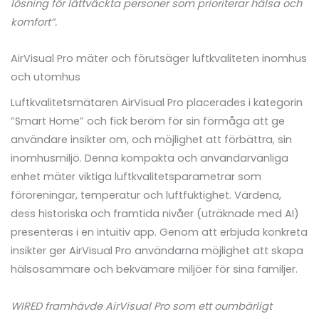
lösning för lättväckta personer som prioriterar hälsa och
komfort”.
AirVisual Pro mäter och förutsäger luftkvaliteten inomhus
och utomhus
Luftkvalitetsmätaren AirVisual Pro placerades i kategorin
”Smart Home” och fick beröm för sin förmåga att ge
användare insikter om, och möjlighet att förbättra, sin
inomhusmiljö. Denna kompakta och användarvänliga
enhet mäter viktiga luftkvalitetsparametrar som
föroreningar, temperatur och luftfuktighet. Värdena,
dess historiska och framtida nivåer (uträknade med AI)
presenteras i en intuitiv app. Genom att erbjuda konkreta
insikter ger AirVisual Pro användarna möjlighet att skapa
hälsosammare och bekvämare miljöer för sina familjer.
WIRED framhävde AirVisual Pro som ett oumbärligt