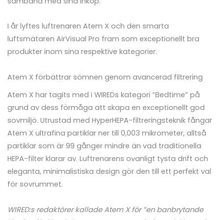
samband med sina inköp.
I år lyftes luftrenaren Atem X och den smarta
luftsmätaren AirVisual Pro fram som exceptionellt bra
produkter inom sina respektive kategorier.
Atem X förbättrar sömnen genom avancerad filtrering
Atem X har tagits med i WIREDs kategori ”Bedtime” på
grund av dess förmåga att skapa en exceptionellt god
sovmiljö. Utrustad med HyperHEPA-filtreringsteknik fångar
Atem X ultrafina partiklar ner till 0,003 mikrometer, alltså
partiklar som är 99 gånger mindre än vad traditionella
HEPA-filter klarar av. Luftrenarens ovanligt tysta drift och
eleganta, minimalistiska design gör den till ett perfekt val
för sovrummet.
WIRED:s redaktörer kallade Atem X för ”en banbrytande