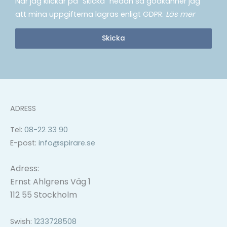
När jag klickar på "Skicka" nedan så godkänner jag
att mina uppgifterna lagras enligt GDPR.
Läs mer
Skicka
ADRESS
Tel:
08-22 33 90
E-post:
info@spirare.se
Adress:
Ernst Ahlgrens Väg 1
112 55 Stockholm
Swish:
1233728508