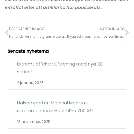
inträffat efter att artiklarna har publicerats.
Föregående
N
FÖREGÅENDE INLÄGG
NÄSTA INLÄGG
Hur undviker man julgransrelaterade allergibesvär?
Bryan Johnson, hälsan personifierad, använder AirVisual Pro!
Senaste nyheterna
Extremt effektiv luftrening med nya XE-
serien!
2 januari, 2026
Hälsoexperten Medical Medium
rekommenderar HealthPro 250 XE!
18 november, 2025