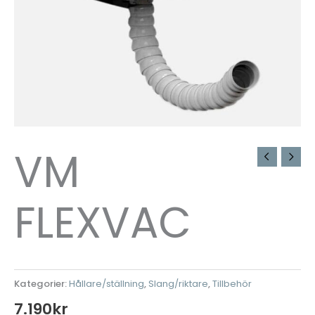
VM
FLEXVAC
Kategorier:
Hållare/ställning
,
Slang/riktare
,
Tillbehör
7.190
kr