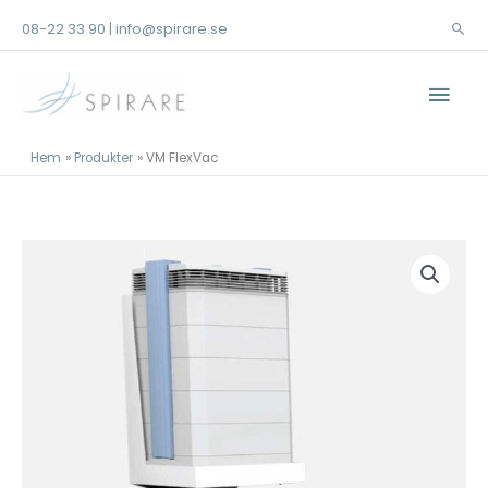
Hoppa
08-22 33 90
info@spirare.se
|
Sök
till
innehåll
Huv
Hem
Produkter
VM FlexVac