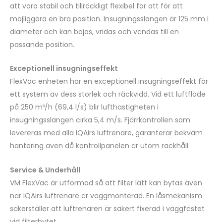
att vara stabil och tillräckligt flexibel för att för att
möjliggöra en bra position. Insugningsslangen är 125 mm i
diameter och kan böjas, vridas och vändas till en
passande position.
Exceptionell insugningseffekt
FlexVac enheten har en exceptionell insugningseffekt för
ett system av dess storlek och räckvidd. Vid ett luftflöde
på 250 m³/h (69,4 l/s) blir lufthastigheten i
insugningsslangen cirka 5,4 m/s. Fjärrkontrollen som
levereras med alla IQAirs luftrenare, garanterar bekväm
hantering även då kontrollpanelen är utom räckhåll.
Service & Underhåll
VM FlexVac är utformad så att filter lätt kan bytas även
när IQAirs luftrenare är väggmonterad. En låsmekanism
säkerställer att luftrenaren är säkert fixerad i väggfästet
vid filterbytet.