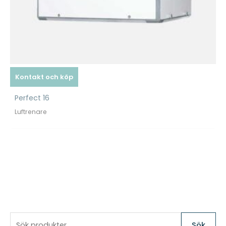
Kontakt och köp
Perfect 16
Luftrenare
S
Sök