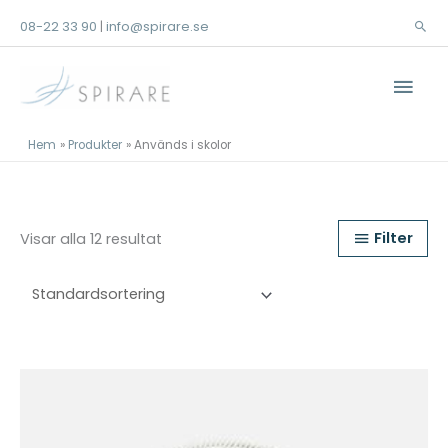
Hoppa
08-22 33 90
info@spirare.se
|
Sök
till
innehåll
Huv
Hem
Produkter
Används i skolor
Filter
Visar alla 12 resultat