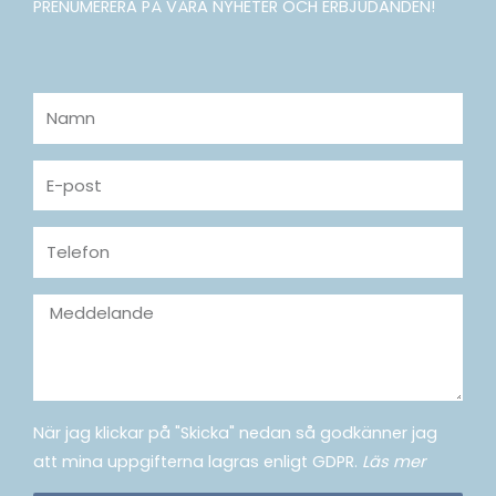
PRENUMERERA PÅ VÅRA NYHETER OCH ERBJUDANDEN!
Namn
E-
post
Telefon
Meddelande
När jag klickar på "Skicka" nedan så godkänner jag
att mina uppgifterna lagras enligt GDPR.
Läs mer