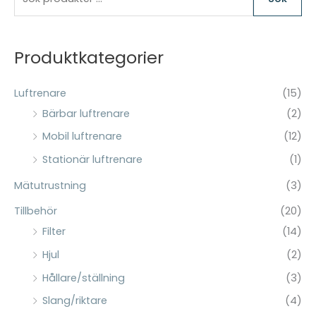
ö
k
e
Produktkategorier
f
t
Luftrenare
(15)
e
Bärbar luftrenare
(2)
r
Mobil luftrenare
(12)
:
Stationär luftrenare
(1)
Mätutrustning
(3)
Tillbehör
(20)
Filter
(14)
Hjul
(2)
Hållare/ställning
(3)
Slang/riktare
(4)