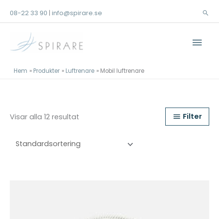
Hoppa
08-22 33 90
info@spirare.se
|
Sök
till
innehåll
Huv
Hem
Produkter
Luftrenare
Mobil luftrenare
Filter
Visar alla 12 resultat