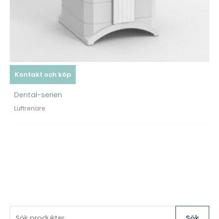
Kontakt och köp
Dental-serien
Luftrenare
S
Sök