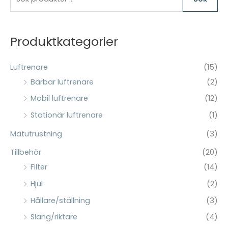
ö
k
e
Produktkategorier
f
t
Luftrenare
(15)
e
Bärbar luftrenare
(2)
r
Mobil luftrenare
(12)
:
Stationär luftrenare
(1)
Mätutrustning
(3)
Tillbehör
(20)
Filter
(14)
Hjul
(2)
Hållare/ställning
(3)
Slang/riktare
(4)