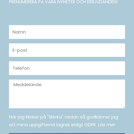
PRENUMERERA PÅ VÅRA NYHETER OCH ERBJUDANDEN!
Namn
E-
post
Telefon
Meddelande
När jag klickar på "Skicka" nedan så godkänner jag
att mina uppgifterna lagras enligt GDPR.
Läs mer