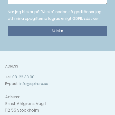
När jag klickar på "Skicka" nedan så godkänner jag
att mina uppgifterna lagras enligt GDPR.
Läs mer
Skicka
ADRESS
Tel:
08-22 33 90
E-post:
info@spirare.se
Adress:
Ernst Ahlgrens Väg 1
112 55 Stockholm