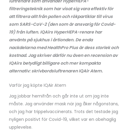
luftrenare som använder HyperHEPA-
filtreringsteknik som har visat sig vara effektiv för
att filtrera allt från pollen och rökpartiklar till virus
som SARS-CoV-2 (den som är ansvarig för Covid-
19) från luften. IQAirs HyperHEPA-renare har
använts på sjukhus i årtionden. De enda
nackdelarna med HealthPro Plus är dess storlek och
kostnad. Jag skriver därför nu även en recension av
IQAirs betydligt billigare och mer kompakta
alternativ: skrivbordsluftrenaren IQAir Atem.
Varför jag köpte IQAir Atem
Jag jobbar hemifrån och går inte ut om jag inte
måste. Jag använder mask när jag åker någonstans,
och jag har trippelvaccinerats. Trots det testade jag
nyligen positivt för Covid-19, vilket var en obehaglig
upplevelse.