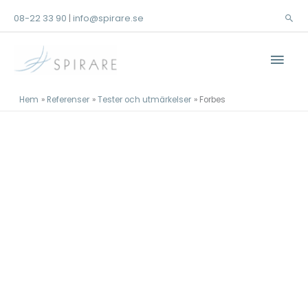
Hoppa
08-22 33 90
info@spirare.se
|
Sök
till
innehåll
Huv
Hem
Referenser
Tester och utmärkelser
Forbes
Referenser
Tester och utmärkelser
Forbes
Kontakta oss!