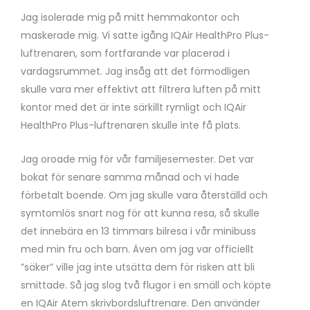
Jag isolerade mig på mitt hemmakontor och
maskerade mig. Vi satte igång IQAir HealthPro Plus-
luftrenaren, som fortfarande var placerad i
vardagsrummet. Jag insåg att det förmodligen
skulle vara mer effektivt att filtrera luften på mitt
kontor med det är inte särkillt rymligt och IQAir
HealthPro Plus-luftrenaren skulle inte få plats.
Jag oroade mig för vår familjesemester. Det var
bokat för senare samma månad och vi hade
förbetalt boende. Om jag skulle vara återställd och
symtomlös snart nog för att kunna resa, så skulle
det innebära en 13 timmars bilresa i vår minibuss
med min fru och barn. Även om jag var officiellt
”säker” ville jag inte utsätta dem för risken att bli
smittade. Så jag slog två flugor i en smäll och köpte
en IQAir Atem skrivbordsluftrenare. Den använder