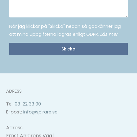
När jag klickar på "Skicka" nedan så godkänner jag
att mina uppgifterna lagras enligt GDPR.
Läs mer
Skicka
ADRESS
Tel:
08-22 33 90
E-post:
info@spirare.se
Adress:
Ernst Ahlgrens Väg 1