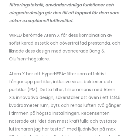
filtreringsteknik, användarvänliga funktioner och
eleganta design gör den till ett toppval för dem som
söker exceptionell luftkvalitet.
WIRED berömde Atem X för dess kombination av
sofistikerad estetik och oöverträffad prestanda, och
liknade dess design med avancerade Bang &
Olufsen-högtalare.
Atem X har ett HyperHEPA-filter som effektivt
fångar upp partiklar, inklusive virus, bakterier och
partiklar (PM). Detta filter, tillsammans med Atem
X:s innovativa design, säkerställer att även i ett 148,6
kvadratmeter rum, byts och renas luften två gånger
i timmen på högsta inställningen. Recensenten
noterade att ”det den mest kraftfulla och tystaste
luftrenaren jag har testat”, med ljudnivåer på max