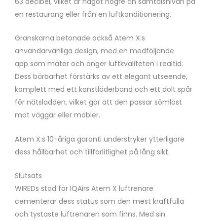
63 decibel, vilket är något högre än samtalsnivån på
en restaurang eller från en luftkonditionering.
Granskarna betonade också Atem X:s
användarvänliga design, med en medföljande
app som mäter och anger luftkvaliteten i realtid.
Dess bärbarhet förstärks av ett elegant utseende,
komplett med ett konstläderband och ett dolt spår
för nätsladden, vilket gör att den passar sömlöst
mot väggar eller möbler.
Atem X:s 10-åriga garanti understryker ytterligare
dess hållbarhet och tillförlitlighet på lång sikt.
Slutsats
WIREDs stöd för IQAirs Atem X luftrenare
cementerar dess status som den mest kraftfulla
och tystaste luftrenaren som finns. Med sin