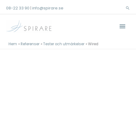
Hoppa
08-22 33 90
info@spirare.se
|
Sök
till
innehåll
Huv
Hem
Referenser
Tester och utmärkelser
Wired
Referenser
Tester och utmärkelser
Wired
Kontakta oss!