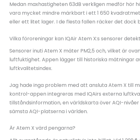
Medan maxhastigheten 63dB verkligen medför hör hög
vara mycket mindre märkbart i ett 1 650 kvadratmet
eller ett litet lager. I de flesta fallen räcker det do
Vilka föroreningar kan IQAir Atem X:s sensorer detek
Sensorer inuti Atem X mäter PM2,5 och, vilket är ovan
luftfuktighet. Appen lägger till historiska mätningar a
luftkvalitetsindex.
Jag hade inga problem med att ansluta Atem X till mi
kontrol-appen integreras med IQAirs externa luftkval
tillståndsinformation, en världskarta över AQI-nivåe
sämsta AQI-platserna i världen.
Är Atem X värd pengarna?