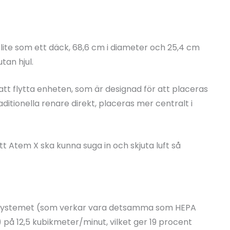
t lite som ett däck, 68,6 cm i diameter och 25,4 cm
tan hjul.
att flytta enheten, som är designad för att placeras
tionella renare direkt, placeras mer centralt i
tt Atem X ska kunna suga in och skjuta luft så
gssystemet (som verkar vara detsamma som HEPA
på 12,5 kubikmeter/minut, vilket ger 19 procent