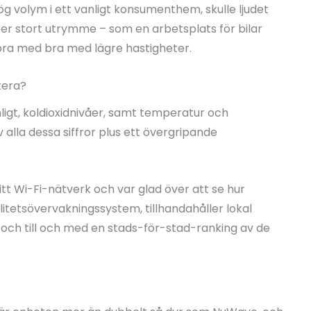
 volym i ett vanligt konsumenthem, skulle ljudet
er stort utrymme – som en arbetsplats för bilar
ck bra med bra med lägre hastigheter.
tera?
ligt, koldioxidnivåer, samt temperatur och
v alla dessa siffror plus ett övergripande
tt Wi-Fi-nätverk och var glad över att se hur
itetsövervakningssystem, tillhandahåller lokal
r och till och med en stads-för-stad-ranking av de