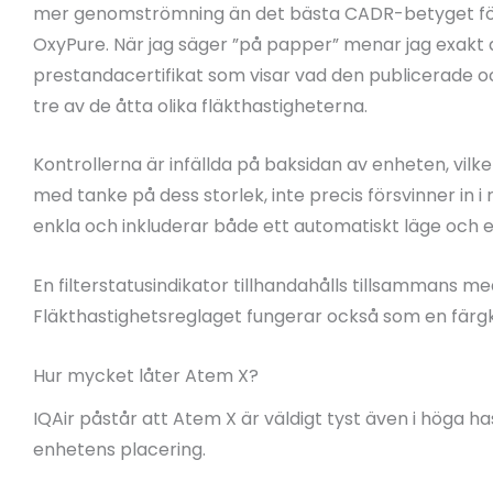
mer genomströmning än det bästa CADR-betyget för 
OxyPure. När jag säger ”på papper” menar jag exakt
prestandacertifikat som visar vad den publicerade o
tre av de åtta olika fläkthastigheterna.
Kontrollerna är infällda på baksidan av enheten, vil
med tanke på dess storlek, inte precis försvinner in 
enkla och inkluderar både ett automatiskt läge och 
En filterstatusindikator tillhandahålls tillsammans m
Fläkthastighetsreglaget fungerar också som en färgk
Hur mycket låter Atem X?
IQAir påstår att Atem X är väldigt tyst även i höga 
enhetens placering.