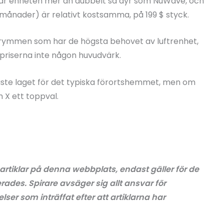
99 $ är enheten mer än dubbelt så dyr som NuWave, och
8 månader) är relativt kostsamma, på 199 $ styck.
utrymmen som har de högsta behovet av luftrenhet,
 priserna inte någon huvudvärk.
gaste laget för det typiska förortshemmet, men om
m X ett toppval.
 artiklar på denna webbplats, endast gäller för de
erades. Spirare avsäger sig allt ansvar för
ser som inträffat efter att artiklarna har