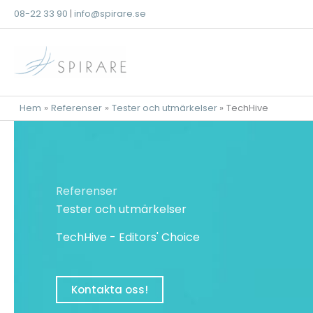
Hoppa
08-22 33 90
|
info@spirare.se
till
innehåll
Hem
Referenser
Tester och utmärkelser
TechHive
Referenser
Tester och utmärkelser
TechHive - Editors' Choice
Kontakta oss!