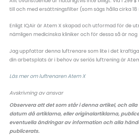
Allt ovanstående är naturligtvis inte billigt. Vid 1 2
till och med ersättningsfilter (som sägs hålla cirka 1
Enligt IQAir är Atem X skapad och utformad för de 
nämligen medicinska kliniker och för dessa så är nog
Jag uppfattar denna luftrenare som lite i det krafti
din arbetsplats är i behov av seriös luftrening är Ate
Läs mer om luftrenaren Atem X
Avskrivning av ansvar
Observera att det som står i denna artikel, och alla
datum då artiklarna, eller originalartiklarna, public
eventuella ändringar av information och alla händel
publicerats.