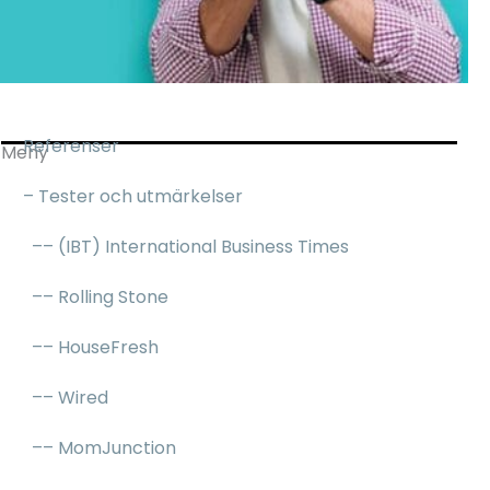
Referenser
Meny
– Tester och utmärkelser
–– (IBT) International Business Times
–– Rolling Stone
–– HouseFresh
–– Wired
–– MomJunction