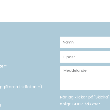
Namn
E-
post
ter?
Meddelande
pgifterna i sidfoten =)
När jag klickar på "Skick
enligt GDPR.
Läs mer
!