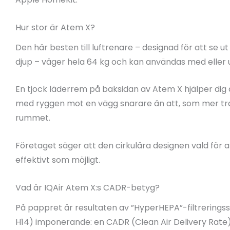
Hur stor är Atem X?
Den här besten till luftrenare – designad för att se u
djup – väger hela 64 kg och kan användas med eller u
En tjock läderrem på baksidan av Atem X hjälper dig 
med ryggen mot en vägg snarare än att, som mer tradi
rummet.
Företaget säger att den cirkulära designen vald för a
effektivt som möjligt.
Vad är IQAir Atem X:s CADR-betyg?
På pappret är resultaten av ”HyperHEPA”-filtrerin
H14) imponerande: en CADR (Clean Air Delivery Rate) 