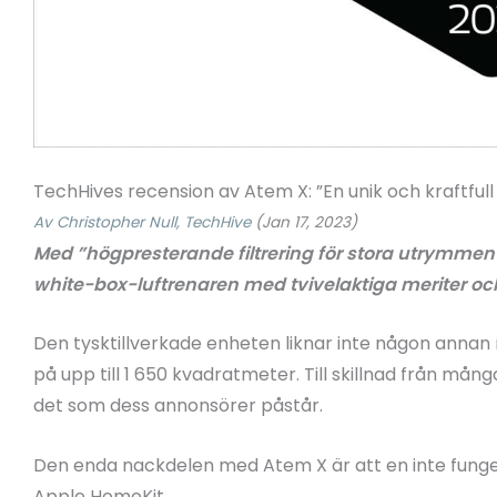
TechHives recension av Atem X: ”En unik och kraftfull
Av Christopher Null, TechHive
(Jan 17, 2023)
Med ”högpresterande filtrering för stora utrymmen”
white-box-luftrenaren med tvivelaktiga meriter och
Den tysktillverkade enheten liknar inte någon annan
på upp till 1 650 kvadratmeter. Till skillnad från mång
det som dess annonsörer påstår.
Den enda nackdelen med Atem X är att en inte fung
Apple HomeKit.