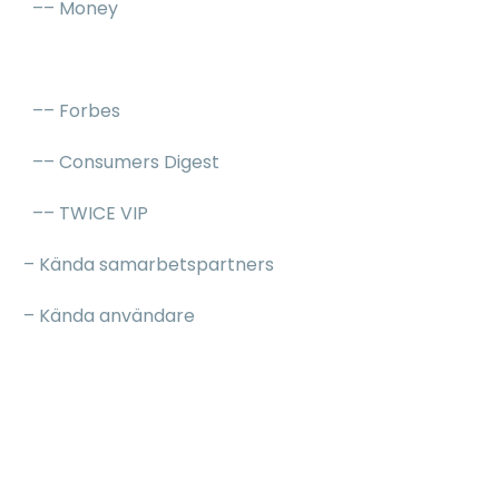
–– Money
–– TechHive
–– Forbes
–– Consumers Digest
–– TWICE VIP
– Kända samarbetspartners
– Kända användare