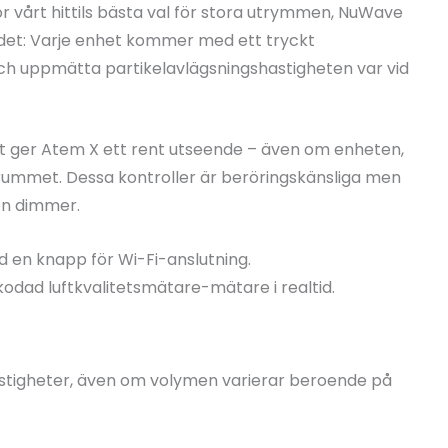
vårt hittils bästa val för stora utrymmen, NuWave
 det: Varje enhet kommer med ett tryckt
ch uppmätta partikelavlägsningshastigheten var vid
ket ger Atem X ett rent utseende – även om enheten,
i rummet. Dessa kontroller är beröringskänsliga men
en dimmer.
ed en knapp för Wi-Fi-anslutning.
odad luftkvalitetsmätare-mätare i realtid.
hastigheter, även om volymen varierar beroende på