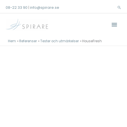
Hoppa
08-22 33 90
info@spirare.se
|
Sök
till
innehåll
Huv
Hem
Referenser
Tester och utmärkelser
HouseFresh
Referenser
Tester och utmärkelser
HouseFresh
Kontakta oss!