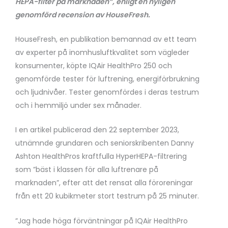
HEPA-filter på marknaden”, enligt en nyligen
genomförd recension av HouseFresh.
HouseFresh, en publikation bemannad av ett team
av experter på inomhusluftkvalitet som vägleder
konsumenter, köpte IQAir HealthPro 250 och
genomförde tester för luftrening, energiförbrukning
och ljudnivåer. Tester genomfördes i deras testrum
och i hemmiljö under sex månader.
I en artikel publicerad den 22 september 2023,
utnämnde grundaren och seniorskribenten Danny
Ashton HealthPros kraftfulla HyperHEPA-filtrering
som ”bäst i klassen för alla luftrenare på
marknaden”, efter att det rensat alla föroreningar
från ett 20 kubikmeter stort testrum på 25 minuter.
”Jag hade höga förväntningar på IQAir HealthPro