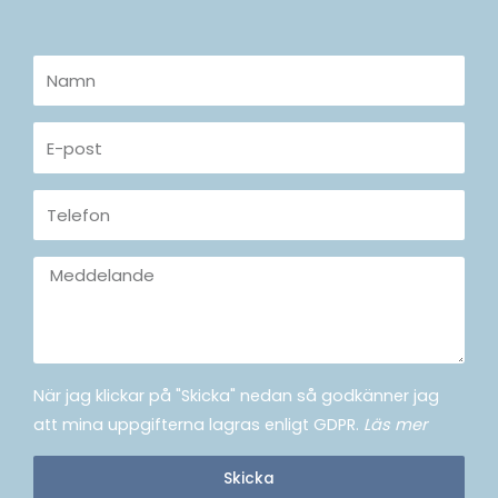
Namn
E-
post
Telefon
Meddelande
När jag klickar på "Skicka" nedan så godkänner jag
att mina uppgifterna lagras enligt GDPR.
Läs mer
Skicka