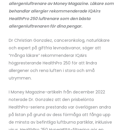
allergenluftrenare av Money Magazine. Läkare som
behandlar allergier rekommenderade IQAirs
HealthPro 250 luftrenare som den bästa
allergenluftrenaren för dina pengar.
Dr Christian Gonzalez, canceronkolog, naturläkare
och expert på giftfria levnadsvanor, säger att
”många läkare” rekommenderar IQAirs
högpresterande HealthPro 250 för att lindra
allergener och rena luften i stora och små
utrymmen.
I Money Magazine-artikeln från december 2022
noterade Dr. Gonzalez att den prisbelönta
HealthPro-seriens prestanda var överlägsen andra
på listan på grund av dess förmåga att fånga upp
de minsta av befintliga luftburna partiklar, inklusive
virus. HealthPro 250 HyperHEPA-filtrering gör en