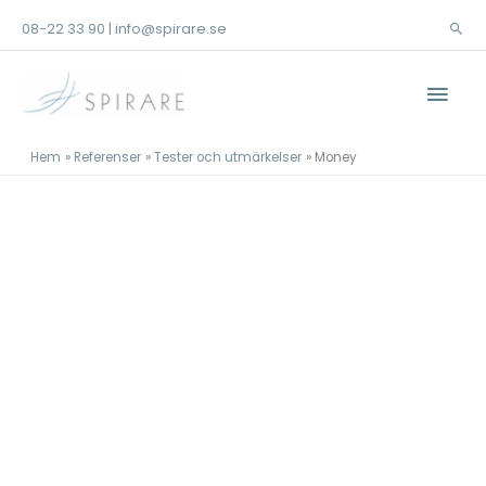
Hoppa
08-22 33 90
info@spirare.se
|
Sök
till
innehåll
Huv
Hem
Referenser
Tester och utmärkelser
Money
Referenser
Tester och utmärkelser
Money Magazine
Kontakta oss!