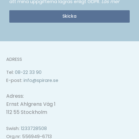
att mina uppgifterna lagras enligt GDPR.
Läs mer
Skicka
ADRESS
Tel:
08-22 33 90
E-post:
info@spirare.se
Adress:
Ernst Ahlgrens Väg 1
112 55 Stockholm
Swish:
1233728508
Org.nr: 556949-6713