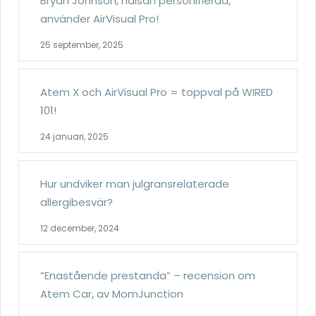
Bryan Johnson, hälsan personifierad,
använder AirVisual Pro!
25 september, 2025
Atem X och AirVisual Pro = toppval på WIRED
101!
24 januari, 2025
Hur undviker man julgransrelaterade
allergibesvär?
12 december, 2024
”Enastående prestanda” – recension om
Atem Car, av MomJunction