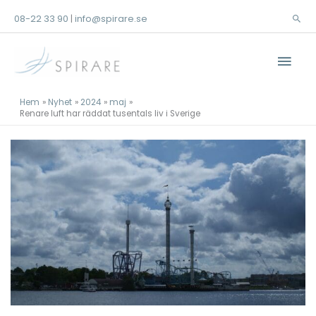
Hoppa
08-22 33 90
info@spirare.se
|
Sök
till
innehåll
Huv
Hem
Nyhet
2024
maj
Renare luft har räddat tusentals liv i Sverige