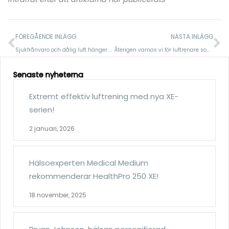
Föregående
N
FÖREGÅENDE INLÄGG
NÄSTA INLÄGG
Sjukfrånvaro och dålig luft hänger samman visar nytt forskningsresultat
Återigen varnas vi för luftrenare som använder ozon
Senaste nyheterna
Extremt effektiv luftrening med nya XE-
serien!
2 januari, 2026
Hälsoexperten Medical Medium
rekommenderar HealthPro 250 XE!
18 november, 2025