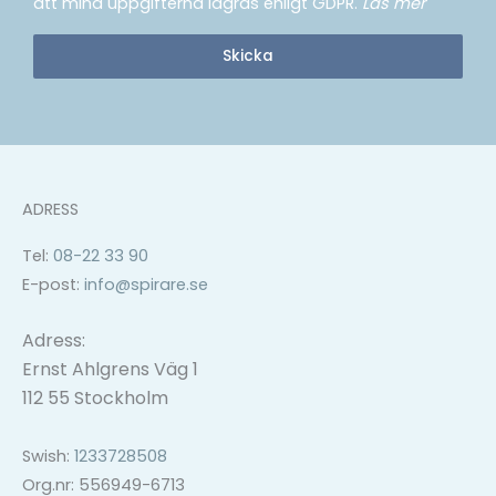
att mina uppgifterna lagras enligt GDPR.
Läs mer
Skicka
ADRESS
Tel:
08-22 33 90
E-post:
info@spirare.se
Adress:
Ernst Ahlgrens Väg 1
112 55 Stockholm
Swish:
1233728508
Org.nr: 556949-6713