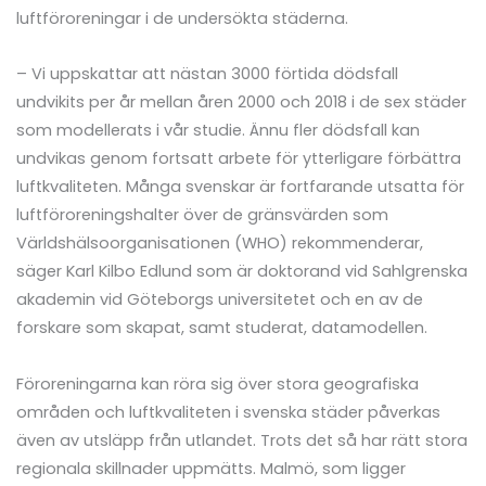
luftföroreningar i de undersökta städerna.
– Vi uppskattar att nästan 3000 förtida dödsfall
undvikits per år mellan åren 2000 och 2018 i de sex städer
som modellerats i vår studie. Ännu fler dödsfall kan
undvikas genom fortsatt arbete för ytterligare förbättra
luftkvaliteten. Många svenskar är fortfarande utsatta för
luftföroreningshalter över de gränsvärden som
Världshälsoorganisationen (WHO) rekommenderar,
säger Karl Kilbo Edlund som är doktorand vid Sahlgrenska
akademin vid Göteborgs universitetet och en av de
forskare som skapat, samt studerat, datamodellen.
Föroreningarna kan röra sig över stora geografiska
områden och luftkvaliteten i svenska städer påverkas
även av utsläpp från utlandet. Trots det så har rätt stora
regionala skillnader uppmätts. Malmö, som ligger